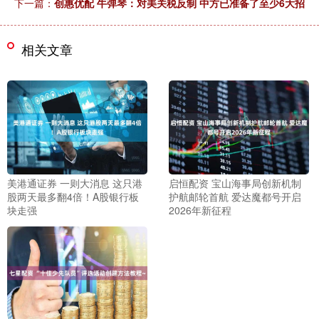
下一篇：
创惠优配 牛弹琴：对美关税反制 中方已准备了至少6大招
相关文章
美港通证券 一则大消息 这只港
启恒配资 宝山海事局创新机制
股两天最多翻4倍！A股银行板
护航邮轮首航 爱达魔都号开启
块走强
2026年新征程