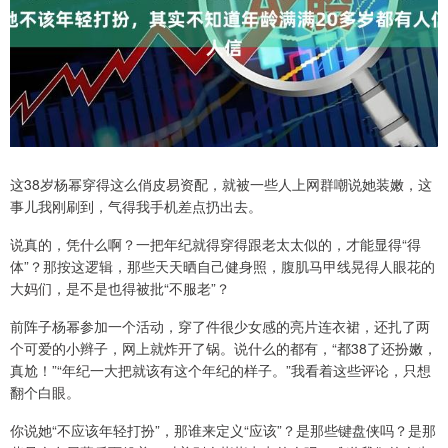
这38岁杨幂穿得这么俏皮易资配，就被一些人上网群嘲说她装嫩，这
事儿我刚刷到，气得我手机差点扔出去。
说真的，凭什么啊？一把年纪就得穿得跟老太太似的，才能显得“得
体”？那按这逻辑，那些天天晒自己健身照，腹肌马甲线晃得人眼花的
大妈们，是不是也得被批“不服老”？
前阵子杨幂参加一个活动，穿了件很少女感的亮片连衣裙，还扎了两
个可爱的小辫子，网上就炸开了锅。说什么的都有，“都38了还扮嫩，
真尬！”“年纪一大把就该有这个年纪的样子。”我看着这些评论，只想
翻个白眼。
你说她“不应该年轻打扮”，那谁来定义“应该”？是那些键盘侠吗？是那