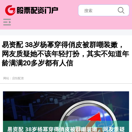
易资配 38岁杨幂穿得俏皮被群嘲装嫩，
网友质疑她不该年轻打扮，其实不知道年
龄满满20多岁都有人信
网站：启恒配资