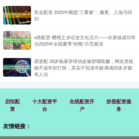
亚金配资 2025中概股“三重奏”：撤离、入场与回
归
e路配资 樱桃之乡绽放文化活力——水泉镇成功举
办2025年全国夏季“村晚”示范展演
易资配 38岁杨幂穿得俏皮被群嘲装嫩，网友质疑
她不该年轻打扮，其实不知道年龄满满20多岁都
有人信
启恒配
十大配资平
在线配资开
炒股配资服
资
台
户
务
友情链接：