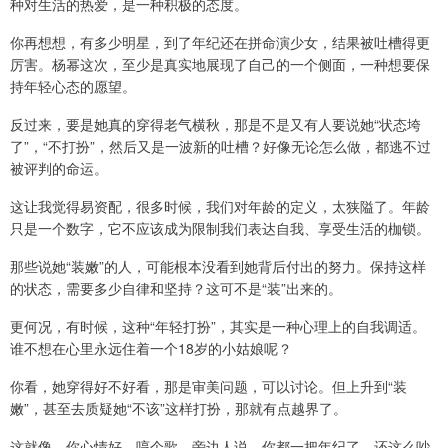
种对生活的热爱，是一种积极的态度。
你再想想，有多少明星，到了年纪还在拼命演少女，结果被吐槽得更
厉害。杨幂这次，至少是真实地展现了自己的一个侧面，一种想要保
持年轻心态的愿望。
反过来，要是她真的穿得老气横秋，那是不是又有人要说她“状态垮
了”，“不打扮”，然后又是一波新的吐槽？好像无论怎么做，都逃不过
被评判的命运。
这让我觉得易资配，很多时候，我们对年龄的定义，太狭隘了。年龄
只是一个数字，它不应该成为限制我们表达自我、享受生活的枷锁。
那些说她“装嫩”的人，可能根本没看到她背后付出的努力。保持这样
的状态，需要多少自律和坚持？这可不是“装”出来的。
更何况，有时候，这种“年轻打扮”，其实是一种心理上的自我调适。
谁不想在心里永远住着一个18岁的小姑娘呢？
你看，她穿得好不好看，那是审美问题，可以讨论。但上升到“装
嫩”，甚至去质疑她“不该”这样打扮，那就有点越界了。
这就像，你心情好，哼个歌，旁边人说，你都一把年纪了，还这么吵