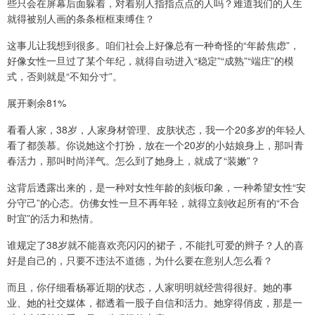
些只会在屏幕后面躲着，对着别人指指点点的人吗？难道我们的人生
就得被别人画的条条框框束缚住？
这事儿让我想到很多。咱们社会上好像总有一种奇怪的“年龄焦虑”，
好像女性一旦过了某个年纪，就得自动进入“稳定”“成熟”“端庄”的模
式，否则就是“不知分寸”。
展开剩余81%
看看人家，38岁，人家身材管理、皮肤状态，我一个20多岁的年轻人
看了都羡慕。你说她这个打扮，放在一个20岁的小姑娘身上，那叫青
春活力，那叫时尚洋气。怎么到了她身上，就成了“装嫩”？
这背后透露出来的，是一种对女性年龄的刻板印象，一种希望女性“安
分守己”的心态。仿佛女性一旦不再年轻，就得立刻收起所有的“不合
时宜”的活力和热情。
谁规定了38岁就不能喜欢亮闪闪的裙子，不能扎可爱的辫子？人的喜
好是自己的，只要不违法不道德，为什么要在意别人怎么看？
而且，你仔细看杨幂近期的状态，人家明明就经营得很好。她的事
业、她的社交媒体，都透着一股子自信和活力。她穿得俏皮，那是一