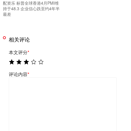
配资乐 标普全球香港4月PMI维
持于48.3 企业信心跌至约4年半
最差
相关评论
本文评分
*
评论内容
*