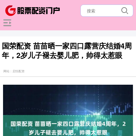
国荣配资 苗苗晒一家四口露营庆结婚4周
年，2岁儿子褪去婴儿肥，帅得太惹眼
网站：启恒配资